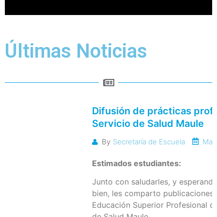
Últimas Noticias
Difusión de prácticas prof
Servicio de Salud Maule
May
By
Secretaría de Escuela
Estimados estudiantes:
Junto con saludarles, y esperand
bien, les comparto publicaciones 
Educación Superior Profesional di
de Salud Maule.