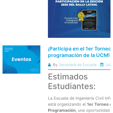
¡Participa en el 1er Torneo
programación de la UCM!
Juli
By
Secretaría de Escuela
Estimados
Estudiantes:
La Escuela de Ingeniería Civil Inf
está organizando el
1er Torneo d
Programación
, una oportunidad f