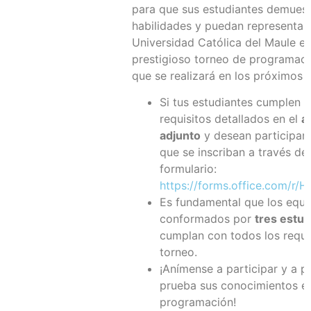
para que sus estudiantes demuest
habilidades y puedan representar 
Universidad Católica del Maule en
prestigioso torneo de programac
que se realizará en los próximos 
Si tus estudiantes cumplen c
requisitos detallados en el
a
adjunto
y desean participar, 
que se inscriban a través del
formulario:
https://forms.office.com/r/
Es fundamental que los equi
conformados por
tres estud
cumplan con todos los requis
torneo.
¡Anímense a participar y a p
prueba sus conocimientos e
programación!