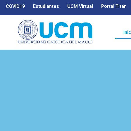
COVID19
Estudiantes
UCM Virtual
Portal Titán
Ini