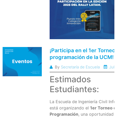
¡Participa en el 1er Torneo
programación de la UCM!
Juli
By
Secretaría de Escuela
Estimados
Estudiantes:
La Escuela de Ingeniería Civil Inf
está organizando el
1er Torneo d
Programación
, una oportunidad f