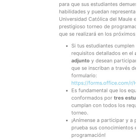
para que sus estudiantes demuest
habilidades y puedan representar 
Universidad Católica del Maule en
prestigioso torneo de programac
que se realizará en los próximos 
Si tus estudiantes cumplen c
requisitos detallados en el
a
adjunto
y desean participar, 
que se inscriban a través del
formulario:
https://forms.office.com/r/
Es fundamental que los equi
conformados por
tres estud
cumplan con todos los requis
torneo.
¡Anímense a participar y a p
prueba sus conocimientos e
programación!