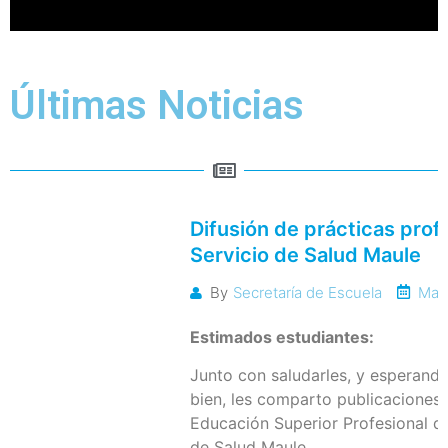
Últimas Noticias
Difusión de prácticas prof
Servicio de Salud Maule
May
By
Secretaría de Escuela
Estimados estudiantes:
Junto con saludarles, y esperand
bien, les comparto publicaciones 
Educación Superior Profesional di
de Salud Maule.