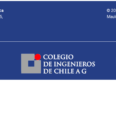
ca
© 20
5,
Maul