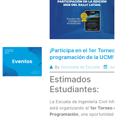
¡Participa en el 1er Torneo
programación de la UCM!
Juli
By
Secretaría de Escuela
Estimados
Estudiantes:
La Escuela de Ingeniería Civil Inf
está organizando el
1er Torneo d
Programación
, una oportunidad f