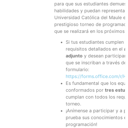
para que sus estudiantes demuest
habilidades y puedan representar 
Universidad Católica del Maule en
prestigioso torneo de programac
que se realizará en los próximos 
Si tus estudiantes cumplen c
requisitos detallados en el
a
adjunto
y desean participar, 
que se inscriban a través del
formulario:
https://forms.office.com/r/
Es fundamental que los equi
conformados por
tres estud
cumplan con todos los requis
torneo.
¡Anímense a participar y a p
prueba sus conocimientos e
programación!