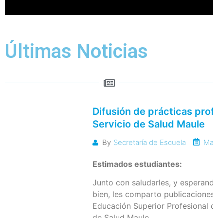
Últimas Noticias
Difusión de prácticas prof
Servicio de Salud Maule
May
By
Secretaría de Escuela
Estimados estudiantes:
Junto con saludarles, y esperand
bien, les comparto publicaciones 
Educación Superior Profesional di
de Salud Maule.