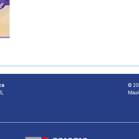
ca
© 20
5,
Maul