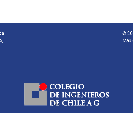
ca
© 20
5,
Maul