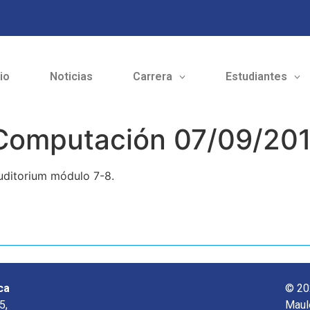
cio
Noticias
Carrera
Estudiantes
 Computación 07/09/201
uditorium módulo 7-8.
ca
© 20
5,
Maul