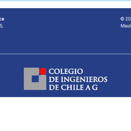
ca
© 20
5,
Maul