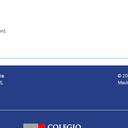
n).
ca
© 20
5,
Maul