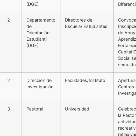
(DGE)
Diferenc
2
Departamento
Directores de
Convocat
de
Escuela/ Estudiantes
Inscripci
Orientación
de Apoyo
Estudiantil
Aprendiz
(DGE)
Fortalec
Capital C
Social s
semestre
2
Dirección de
Facultades/Instituto
Apertura
Investigación
Centros
Investig
3
Pastoral
Universidad
Celebrac
la Pastor
activida
recreati
reflexiv