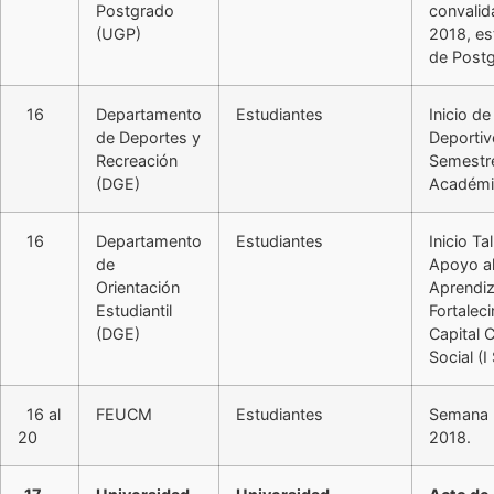
Postgrado
convalid
(UGP)
2018, es
de Post
16
Departamento
Estudiantes
Inicio de
de Deportes y
Deportiv
Recreación
Semestr
(DGE)
Académi
16
Departamento
Estudiantes
Inicio Ta
de
Apoyo a
Orientación
Aprendiz
Estudiantil
Fortalec
(DGE)
Capital C
Social (I
16 al
FEUCM
Estudiantes
Semana 
20
2018.