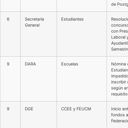
de Post
6
Secretaría
Estudiantes
Resoluci
General
concurs
con Pres
Laboral 
Ayudantí
Semestr
9
DARA
Escuelas
Nómina 
Estudian
impedid
inscribir
según an
requisito
9
DGE
CCEE y FEUCM
Inicio en
fondos 
Federaci