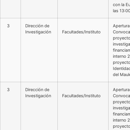
con la Eu
las 13:0
3
Dirección de
Apertura
Investigación
Facultades/Instituto
Convoca
proyect
investig
financia
interno 
proyect
Identida
del Maul
3
Dirección de
Apertura
Investigación
Facultades/Instituto
Convoca
proyect
investig
financia
interno 
proyect