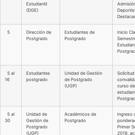
Estudiantil
Admisión
(DGE)
Deportis
Destaca
5
Dirección de
Estudiantes de
Inicio Cl
Postgrado
Postgrado
Semestr
Estudian
Postgra
5 al
Estudiantes
Unidad de Gestión
Solicitud
16
postgrado
de Postgrado
convalid
(UGP)
curso de
estudian
Postgra
5 al
Unidad de
Académicos de
Ingreso 
30
Gestión de
Postgrado
pondera
Postgrado
Primer S
(UGP)
2018, a