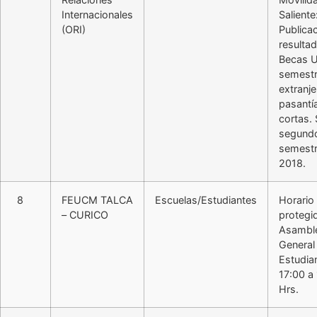
Internacionales
Saliente
(ORI)
Publica
resulta
Becas 
semestr
extranje
pasantí
cortas. 
segund
semest
2018.
8
FEUCM TALCA
Escuelas/Estudiantes
Horario
– CURICO
protegi
Asambl
General
Estudia
17:00 a
Hrs.