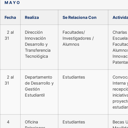
M A Y O
Fecha
Realiza
Se Relaciona Con
Activid
2 al
Dirección
Facultades/
Charlas
31
Innovación
Investigadores /
Escuela
Desarrollo y
Alumnos
Faculta
Transferencia
Alumno
Tecnológica
Innovac
Patenta
2 al
Departamento
Estudiantes
Convoca
31
de Desarrollo y
Interna 
Gestión
recepci
Estudiantil
iniciati
proyect
estudian
4
Oficina
Estudiantes
Becas 
Relaciones
Movilid