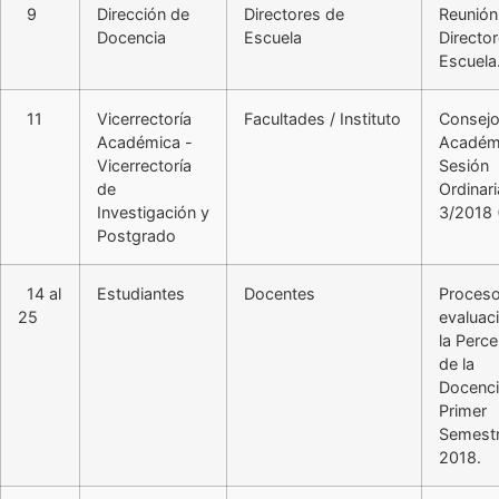
9
Dirección de
Directores de
Reunión
Docencia
Escuela
Directo
Escuela
11
Vicerrectoría
Facultades / Instituto
Consej
Académica -
Académ
Vicerrectoría
Sesión
de
Ordinar
Investigación y
3/2018 
Postgrado
14 al
Estudiantes
Docentes
Proceso
25
evaluac
la Perc
de la
Docenci
Primer
Semest
2018.