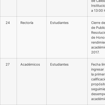
de Calid
Instituc
a 13:00 
24
Rectoría
Estudiantes
Cierre d
de Publi
Resoluci
de Hono
rendimie
académi
2017.
27
Académicos
Estudiantes
Fecha lí
ingresar
la prime
calificac
propósit
seguimie
desemp
académi