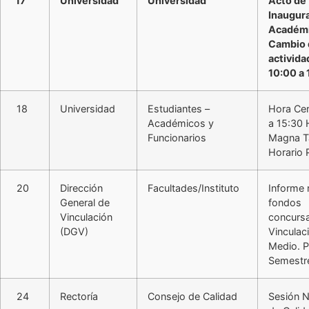
17
Universidad
Universidad
Acto de
Inaugur
Académ
Cambio 
activid
10:00 a 
18
Universidad
Estudiantes –
Hora Cer
Académicos y
a 15:30 
Funcionarios
Magna T
Horario 
20
Dirección
Facultades/Instituto
Informe 
General de
fondos
Vinculación
concurs
(DGV)
Vinculac
Medio. P
Semestr
24
Rectoría
Consejo de Calidad
Sesión 