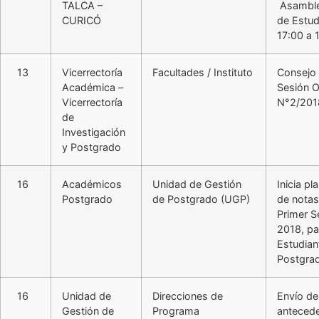
TALCA –
Asamble
CURICÓ
de Estud
17:00 a 
13
Vicerrectoría
Facultades / Instituto
Consejo
Académica –
Sesión O
Vicerrectoría
N°2/201
de
Investigación
y Postgrado
16
Académicos
Unidad de Gestión
Inicia pl
Postgrado
de Postgrado (UGP)
de notas
Primer 
2018, pa
Estudian
Postgra
16
Unidad de
Direcciones de
Envío de
Gestión de
Programa
antecede