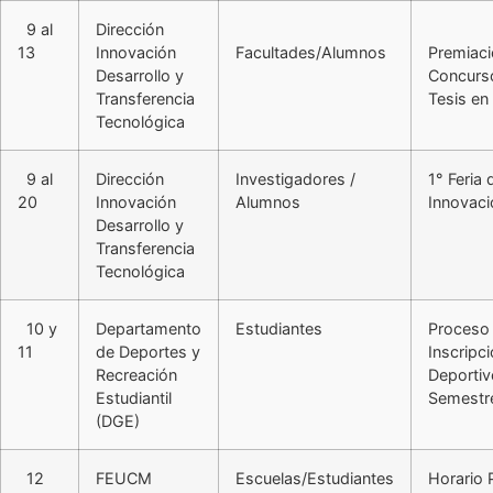
9 al
Dirección
13
Innovación
Facultades/Alumnos
Premiac
Desarrollo y
Concurso
Transferencia
Tesis en
Tecnológica
9 al
Dirección
Investigadores /
1° Feria 
20
Innovación
Alumnos
Innovac
Desarrollo y
Transferencia
Tecnológica
10 y
Departamento
Estudiantes
Proceso
11
de Deportes y
Inscripci
Recreación
Deportiv
Estudiantil
Semestr
(DGE)
12
FEUCM
Escuelas/Estudiantes
Horario 