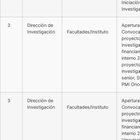
Iniciació
Investig
3
Dirección de
Apertura
Investigación
Facultades/Instituto
Convoca
proyect
investig
financia
interno 
proyect
investig
senior, 
PMI Onco
3
Dirección de
Apertura
Investigación
Facultades/Instituto
Convoca
proyect
investig
financia
interno 
Vinculac