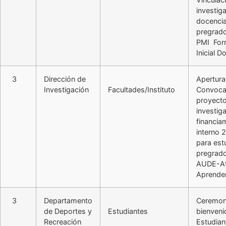
investig
docenci
pregrado
PMI For
Inicial D
3
Dirección de
Apertura
Investigación
Facultades/Instituto
Convoca
proyect
investig
financia
interno 
para est
pregrad
AUDE-At
Aprender
3
Departamento
Ceremon
de Deportes y
Estudiantes
bienveni
Recreación
Estudian