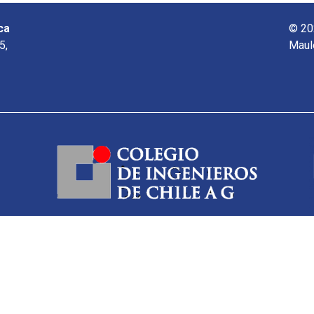
ca
© 20
5,
Maul