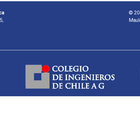
ca
© 20
5,
Maul