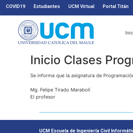
COVID19
Estudiantes
UCM Virtual
Portal Titán
Ini
Inicio Clases Pro
Se informa que la asignatura de Programación,
Mg. Felipe Tirado Marabolí
El profesor
UCM Escuela de Ingeniería Civil Informáti