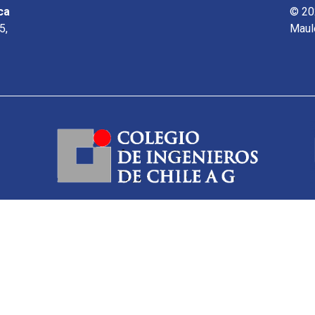
ca
© 20
5,
Maul