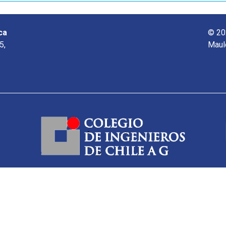
ca
© 20
5,
Maul