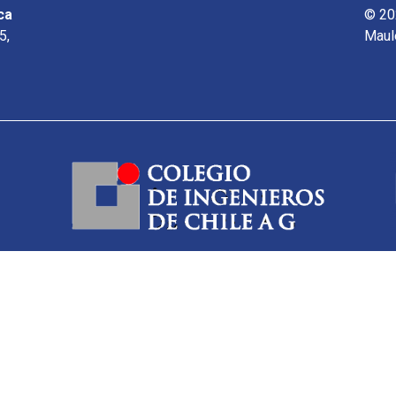
ca
© 20
5,
Maul