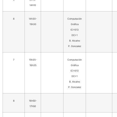
14h10
6
14h30-
Computación
15h30
Gráfica
ICI-613
DCI-1
B. Alcaíno
P. Gonzalez
7
15h35-
Computación
16h35
Gráfica
ICI-613
DCI-1
B. Alcaíno
P. Gonzalez
8
16h50-
17h50