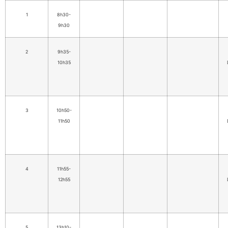
1
8h30-
9h30
2
9h35-
10h35
3
10h50-
11h50
4
11h55-
12h55
5
13h10-