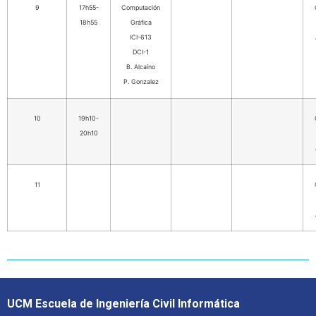
9
17h55-
Computación
18h55
Gráfica
ICI-613
DCI-1
B. Alcaíno
P. Gonzalez
10
19h10-
20h10
11
UCM Escuela de Ingeniería Civil Informática