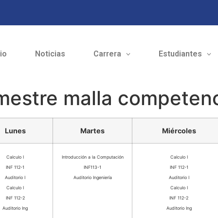
cio
Noticias
Carrera
Estudiantes
emestre malla competen
Lunes
Martes
Miércoles
Calculo I
Introducción a la Computación
Calculo I
INF 112-1
INF113-1
INF 112-1
Auditorio I
Auditorio Ingeniería
Auditorio I
Calculo I
Calculo I
INF 112-2
INF 112-2
Auditorio Ing
Auditorio Ing