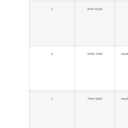
2
9h35-10h35
3
10h50-11h50
Introd
4
11h55-12h55
Introd