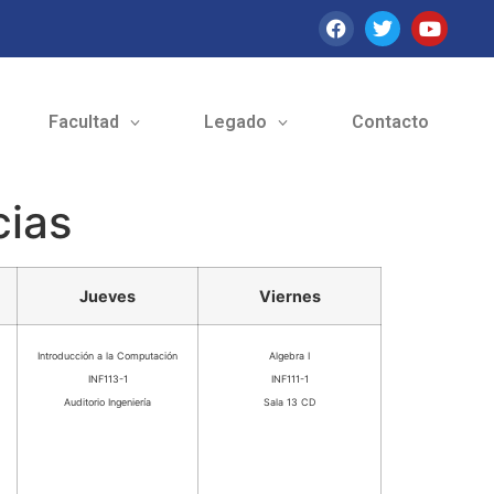
Facultad
Legado
Contacto
cias
Jueves
Viernes
Introducción a la Computación
Algebra I
INF113-1
INF111-1
Auditorio Ingeniería
Sala 13 CD