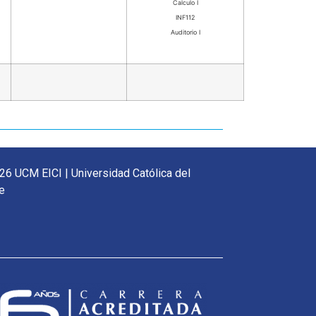
Calculo I
INF112
Auditorio I
26 UCM EICI | Universidad Católica del
e