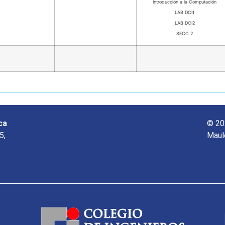
Introducción a la Computación
LAB DCI1
LAB DCI2
SECC 2
ca
© 20
5,
Maul