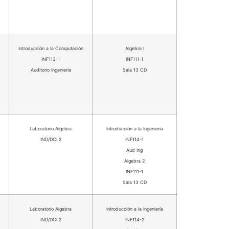
Introducción a la Computación
Algebra I
INF113-1
INF111-1
Auditorio Ingeniería
Sala 13 CD
Laboratorio Algebra
Introducción a la Ingeniería
IND/DCI 2
INF114-1
Aud Ing
Algebra 2
INF111-1
Sala 13 CD
Laboratorio Algebra
Introducción a la Ingeniería
IND/DCI 2
INF114-2