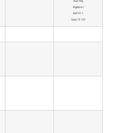
Aud Ing
Algebra I
INF111-1
Sala 13 CD