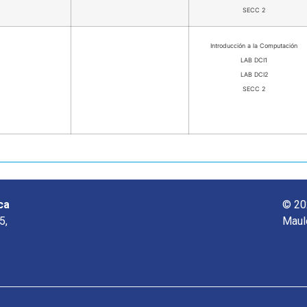
SECC 2
Introducción a la Computación
LAB DCI1
LAB DCI2
SECC 2
ca
© 20
5,
Maul