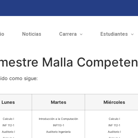
cio
Noticias
Carrera
Estudiantes
emestre Malla Competen
nido como sigue:
Lunes
Martes
Miércoles
Calculo I
Introducción a la Computación
Calculo I
INF 112-1
INF113-1
INF 112-1
Auditorio I
Auditorio Ingeniería
Auditorio I