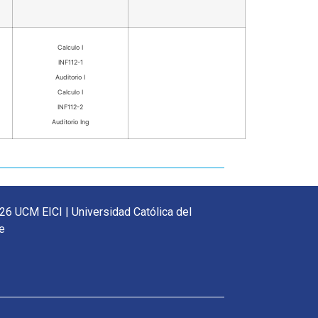
Calculo I
INF112-1
Auditorio I
Calculo I
INF112-2
Auditorio Ing
26 UCM EICI | Universidad Católica del
e