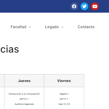
Facultad
Legado
Contacto
cias
Jueves
Viernes
Introducción a la Computación
Algebra I
INF113-1
INF111-1
Auditorio Ingeniería
Sala 13 CD