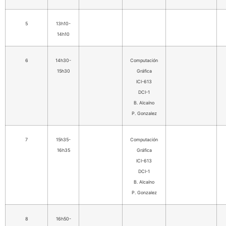
5
13h10-
14h10
6
14h30-
Computación
15h30
Gráfica
ICI-613
DCI-1
B. Alcaíno
P. Gonzalez
7
15h35-
Computación
16h35
Gráfica
ICI-613
DCI-1
B. Alcaíno
P. Gonzalez
8
16h50-