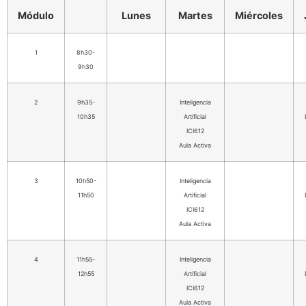
Módulo
Lunes
Martes
Miércoles
1
8h30-
9h30
2
9h35-
Inteligencia
10h35
Artificial
ICI612
Aula Activa
3
10h50-
Inteligencia
11h50
Artificial
ICI612
Aula Activa
4
11h55-
Inteligencia
12h55
Artificial
ICI612
Aula Activa