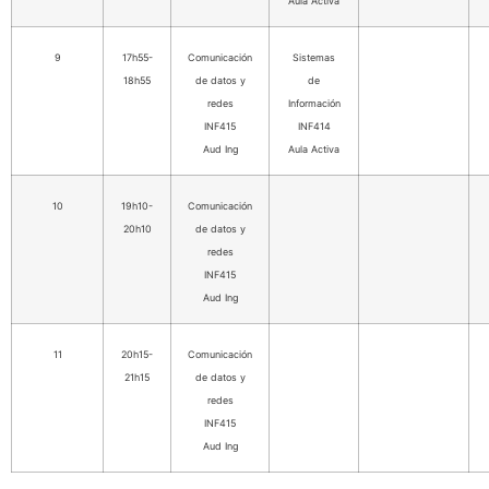
Aula Activa
9
17h55-
Comunicación
Sistemas
18h55
de datos y
de
redes
Información
INF415
INF414
Aud Ing
Aula Activa
10
19h10-
Comunicación
20h10
de datos y
redes
INF415
Aud Ing
11
20h15-
Comunicación
21h15
de datos y
redes
INF415
Aud Ing