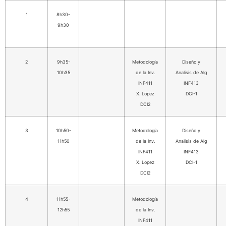
1
8h30-
9h30
2
9h35-
Metodología
Diseño y
10h35
de la Inv.
Analisis de Alg
INF411
INF413
X. Lopez
DCI-1
DCI2
3
10h50-
Metodología
Diseño y
11h50
de la Inv.
Analisis de Alg
INF411
INF413
X. Lopez
DCI-1
DCI2
4
11h55-
Metodología
12h55
de la Inv.
INF411