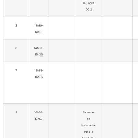
X. Lopez
DCI2
5
13h10-
14h10
6
14h30-
15h30
7
15h35-
16h35
8
16h50-
Sistemas
17h50
de
Información
INF414