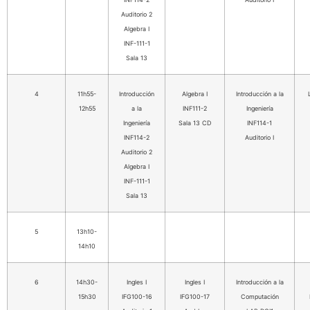
Auditorio 2
Algebra I
INF-111-1
Sala 13
4
11h55-
Introducción
Algebra I
Introducción a la
12h55
a la
INF111-2
Ingeniería
Ingeniería
Sala 13 CD
INF114-1
INF114-2
Auditorio I
Auditorio 2
Algebra I
INF-111-1
Sala 13
5
13h10-
14h10
6
14h30-
Ingles I
Ingles I
Introducción a la
15h30
IFG100-16
IFG100-17
Computación