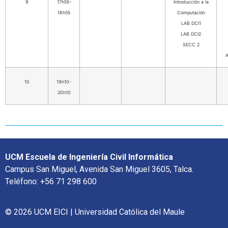
9
17h55-
Introducción a la
18h55
Computación
LAB DCI1
LAB DCI2
SECC 2
A
10
19h10-
20h10
UCM Escuela de Ingeniería Civil Informática
Campus San Miguel, Avenida San Miguel 3605, Talca.
Teléfono: +56 71 298 600
© 2026 UCM EICI | Universidad Católica del Maule