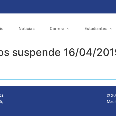
cio
Noticias
Carrera
Estudiantes
tos suspende 16/04/201
ca
© 20
5,
Maul