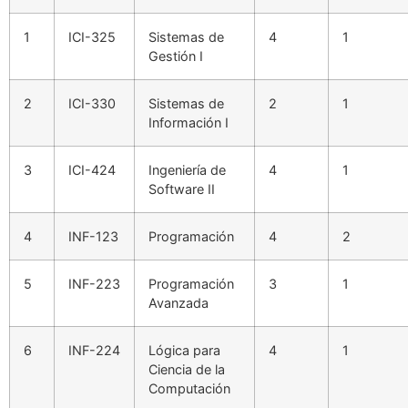
1
ICI-325
Sistemas de
4
1
Gestión I
2
ICI-330
Sistemas de
2
1
Información I
3
ICI-424
Ingeniería de
4
1
Software II
4
INF-123
Programación
4
2
5
INF-223
Programación
3
1
Avanzada
6
INF-224
Lógica para
4
1
Ciencia de la
Computación