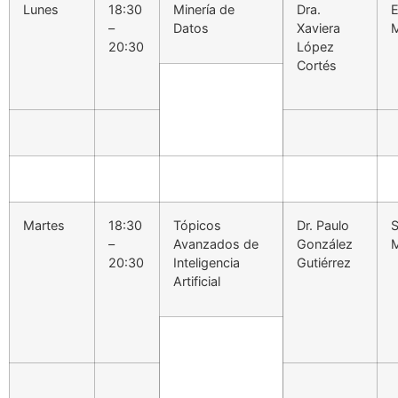
Lunes
18:30
Minería de
Dra.
E
–
Datos
Xaviera
M
20:30
López
Cortés
Martes
18:30
Tópicos
Dr. Paulo
S
–
Avanzados de
González
M
20:30
Inteligencia
Gutiérrez
Artificial