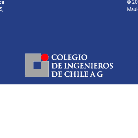
ca
© 20
5,
Maul