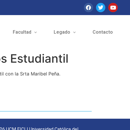
Facultad
Legado
Contacto
 Estudiantil
l con la Srta Maribel Peña.
26 UCM EICI | Universidad Católica del