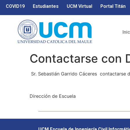
COVID19
Estudiantes
UCM Virtual
Portal Titán
Ini
Contactarse con D
Sr. Sebastián Garrido Cáceres contactarse d
Dirección de Escuela
UCM Escuela de Ingeniería Civil Informáti