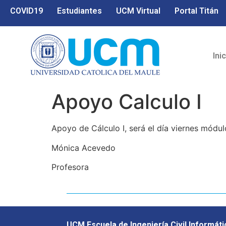
COVID19
Estudiantes
UCM Virtual
Portal Titán
Ini
Apoyo Calculo I
Apoyo de Cálculo I, será el día viernes módu
Mónica Acevedo
Profesora
UCM Escuela de Ingeniería Civil Informáti