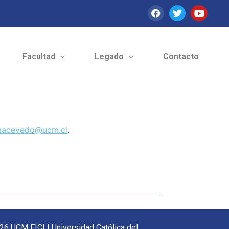
Facultad
Legado
Contacto
acevedo@ucm.cl
.
26 UCM EICI | Universidad Católica del