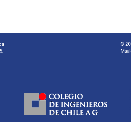
ca
© 20
5,
Maul