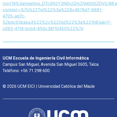
join/19%3ameeting_OTc0N2Y3NDctZmZhMS00ZDViLWE
context=%7b%22Tid%22%3a%228c4678d7-8891-
4705-ad7c-
52bdc93baba3%22%2c%22Oid%22%3a%221083ab17-
c093-4119-bcb4-650c38f10450%22%7d
UCM Escuela de Ingeniería Civil Informática
Campus San Miguel, Avenida San Miguel 3605, Talca.
Teléfono: +56 71 298 600
© 2026 UCM EICI | Universidad Católica del Maule