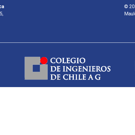
ca
© 20
5,
Maul