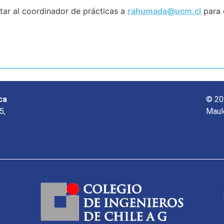
tar al coordinador de prácticas a
rahumada@ucm.cl
para 
ca
© 20
5,
Maul