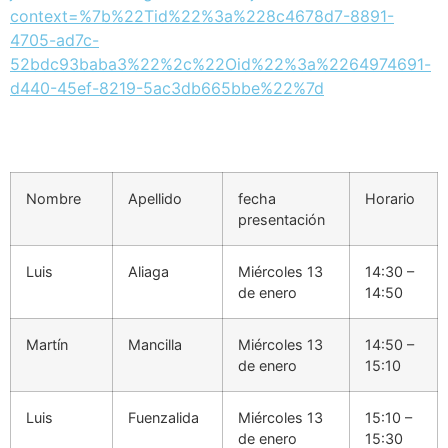
context=%7b%22Tid%22%3a%228c4678d7-8891-
4705-ad7c-
52bdc93baba3%22%2c%22Oid%22%3a%2264974691-
d440-45ef-8219-5ac3db665bbe%22%7d
Nombre
Apellido
fecha
Horario
presentación
Luis
Aliaga
Miércoles 13
14:30 –
de enero
14:50
Martín
Mancilla
Miércoles 13
14:50 –
de enero
15:10
Luis
Fuenzalida
Miércoles 13
15:10 –
de enero
15:30