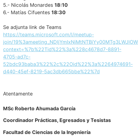
5.- Nicolás Monardes
18:10
6.- Matías Cifuentes
18:30
Se adjunta link de Teams
https://teams.microsoft.com/l/meetup-
join/19%3ameeting_NDljYmIxNjMtNTBiYy00MTg3LWJlO
context=%7b%22Tid%22%3a%228c4678d7-8891-
4705-ad7c-
52bdc93baba3%22%2c%22Oid%22%3a%2264974691-
d440-45ef-8219-5ac3db665bbe%22%7d
Atentamente
MSc Roberto Ahumada García
Coordinador Prácticas, Egresados y Tesistas
Facultad de Ciencias de la Ingeniería