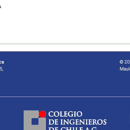
s
ca
© 20
5,
Maul