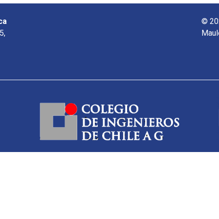
ca
© 20
5,
Maul