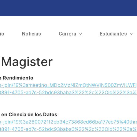
cio
Noticias
Carrera
Estudiantes
 Magister
o Rendimiento
eetup-join/19%3ameeting_MDc2MzNiZmQtNWVjNS00ZmViLW
891-4705-ad7c-52bdc93baba3%22%2c%22Oid%22%3a%2
en Ciencia de los Datos
tup-join/19%3a2800721f2eb34c73868ed66ba177ee75%40thr
891-4705-ad7c-52bdc93baba3%22%2c%22Oid%22%3a%2