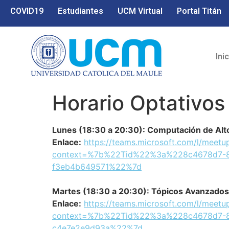
COVID19
Estudiantes
UCM Virtual
Portal Titán
Ini
Horario Optativos
Lunes (18:30 a 20:30): Computación de Alt
Enlace:
https://teams.microsoft.com/l/m
context=%7b%22Tid%22%3a%228c4678d7-8
f3eb4b649571%22%7d
Martes (18:30 a 20:30): Tópicos Avanzados 
Enlace:
https://teams.microsoft.com/l/mee
context=%7b%22Tid%22%3a%228c4678d7-8
c4e7e2e9d93a%22%7d