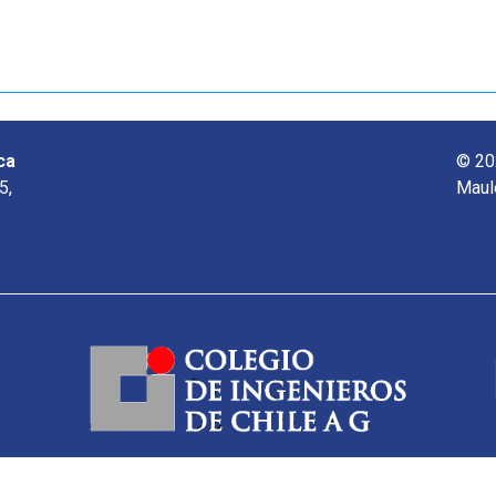
ca
© 20
5,
Maul