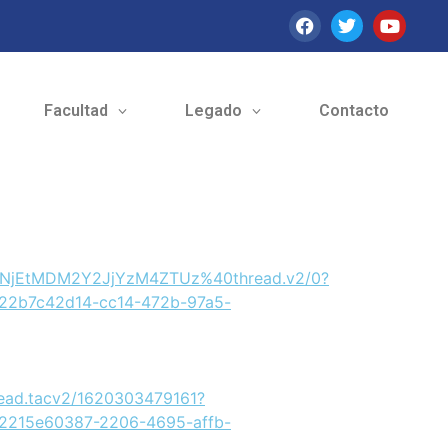
Facultad
Legado
Contacto
FjNjEtMDM2Y2JjYzM4ZTUz%40thread.v2/0?
2b7c42d14-cc14-472b-97a5-
ead.tacv2/1620303479161?
215e60387-2206-4695-affb-