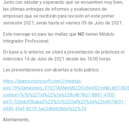
Junto con saludar y esperando que se encuentren muy bien,
las últimas entregas de informes y evaluaciones de
empresas que se recibirán para revisión en este primer
semestre 2021, serán hasta el viernes 09 de Julio de 2021.
Este mensaje es para las mallas que
NO
tienen Módulo
Integrador Profesional.
En base a lo anterior, se citará a presentación de prácticas el
miércoles 14 de Julio de 2021 desde las 16:00 horas
Las presentaciones son abiertas a todo público.
https://teams.microsoft.com/l/meetup-
join/19%3ameeting_YTllZTA5NmMtZDQzNy00ZmNkLWE1ND
context=%7b%22Tid%22%3a%228c4678d7-8891-4705-
ad7c-52bdc93baba3%22%2c%22Oid%22%3a%2264974691-
d440-45ef-8219-5ac3db665bbe%22%7d
Atentamente,