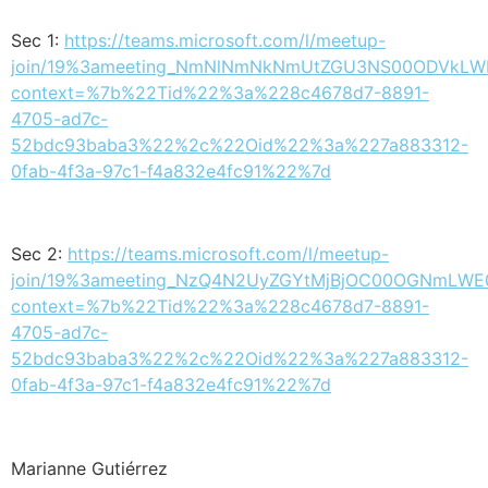
Sec 1:
https://teams.microsoft.com/l/meetup-
join/19%3ameeting_NmNlNmNkNmUtZGU3NS00ODVkLW
context=%7b%22Tid%22%3a%228c4678d7-8891-
4705-ad7c-
52bdc93baba3%22%2c%22Oid%22%3a%227a883312-
0fab-4f3a-97c1-f4a832e4fc91%22%7d
Sec 2:
https://teams.microsoft.com/l/meetup-
join/19%3ameeting_NzQ4N2UyZGYtMjBjOC00OGNmLWE0
context=%7b%22Tid%22%3a%228c4678d7-8891-
4705-ad7c-
52bdc93baba3%22%2c%22Oid%22%3a%227a883312-
0fab-4f3a-97c1-f4a832e4fc91%22%7d
Marianne Gutiérrez