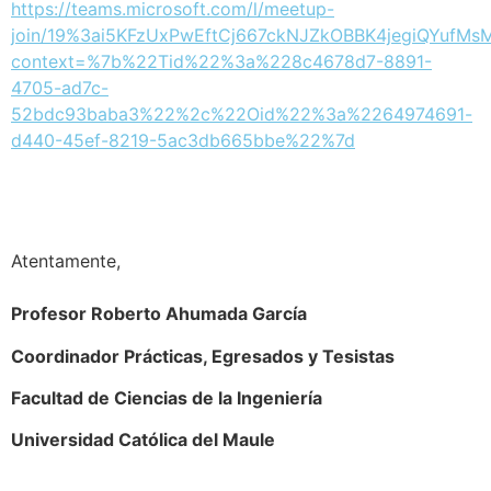
https://teams.microsoft.com/l/meetup-
join/19%3ai5KFzUxPwEftCj667ckNJZkOBBK4jegiQYufMsM
context=%7b%22Tid%22%3a%228c4678d7-8891-
4705-ad7c-
52bdc93baba3%22%2c%22Oid%22%3a%2264974691-
d440-45ef-8219-5ac3db665bbe%22%7d
Atentamente,
Profesor Roberto Ahumada García
Coordinador Prácticas, Egresados y Tesistas
Facultad de Ciencias de la Ingeniería
Universidad Católica del Maule