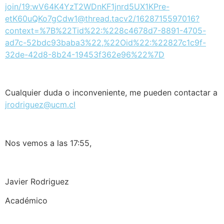
join/19:wV64K4YzT2WDnKF1jnrd5UX1KPre-
etK60uQKo7gCdw1@thread.tacv2/1628715597016?
context=%7B%22Tid%22:%228c4678d7-8891-4705-
ad7c-52bdc93baba3%22,%22Oid%22:%22827c1c9f-
32de-42d8-8b24-19453f362e96%22%7D
Cualquier duda o inconveniente, me pueden contactar a
jrodriguez@ucm.cl
Nos vemos a las 17:55,
Javier Rodriguez
Académico