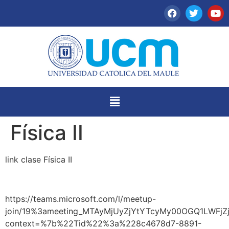
Física II
link clase Física II
https://teams.microsoft.com/l/meetup-
join/19%3ameeting_MTAyMjUyZjYtYTcyMy00OGQ1LWFj
context=%7b%22Tid%22%3a%228c4678d7-8891-