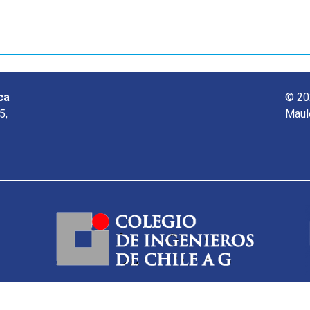
ca
© 20
5,
Maul