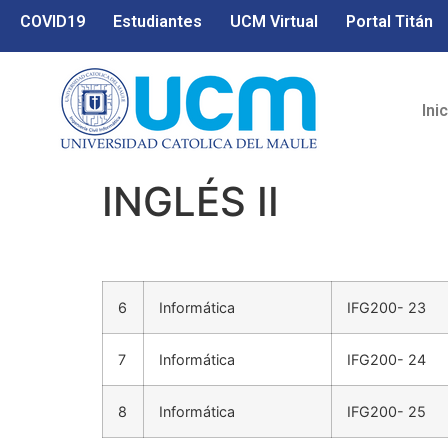
COVID19
Estudiantes
UCM Virtual
Portal Titán
Ini
INGLÉS II
6
Informática
IFG200- 23
7
Informática
IFG200- 24
8
Informática
IFG200- 25