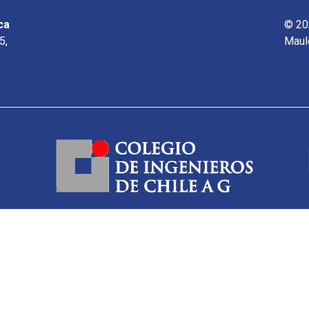
ca
© 20
5,
Maul