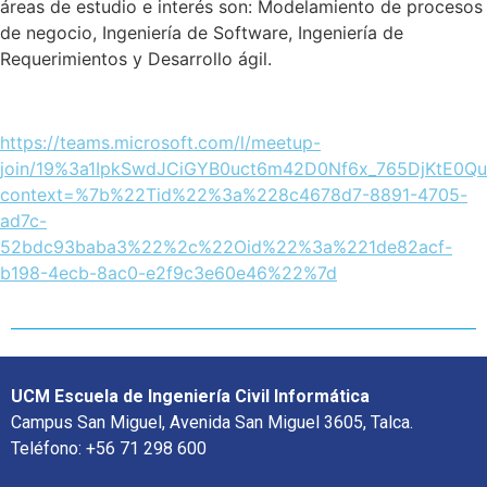
áreas de estudio e interés son: Modelamiento de procesos
de negocio, Ingeniería de Software, Ingeniería de
Requerimientos y Desarrollo ágil.
https://teams.microsoft.com/l/meetup-
join/19%3a1IpkSwdJCiGYB0uct6m42D0Nf6x_765DjKtE0Qu
context=%7b%22Tid%22%3a%228c4678d7-8891-4705-
ad7c-
52bdc93baba3%22%2c%22Oid%22%3a%221de82acf-
b198-4ecb-8ac0-e2f9c3e60e46%22%7d
UCM Escuela de Ingeniería Civil Informática
Campus San Miguel, Avenida San Miguel 3605, Talca.
Teléfono: +56 71 298 600