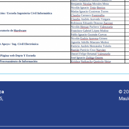
ca
© 20
5,
Maul