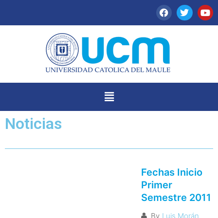
Noticias
Fechas Inicio
Primer
Semestre 2011
By
Luis Morán