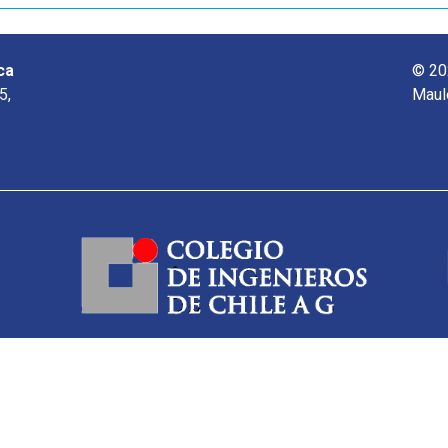
ca
© 20
5,
Maul