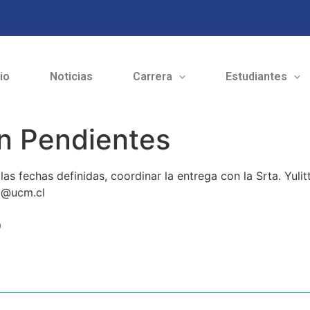
cio
Noticias
Carrera
Estudiantes
ón Pendientes
as fechas definidas, coordinar la entrega con la Srta. Yulit
ez@ucm.cl
o