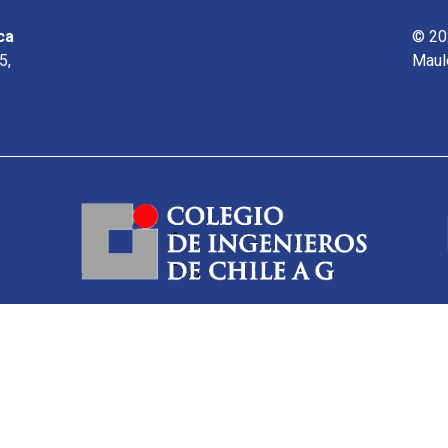
ca
© 20
5,
Maul